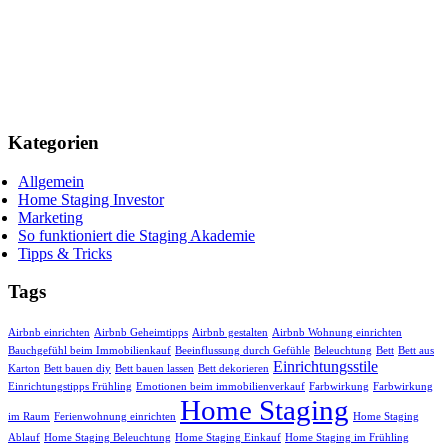
Kategorien
Allgemein
Home Staging Investor
Marketing
So funktioniert die Staging Akademie
Tipps & Tricks
Tags
Airbnb einrichten
Airbnb Geheimtipps
Airbnb gestalten
Airbnb Wohnung einrichten
Bauchgefühl beim Immobilienkauf
Beeinflussung durch Gefühle
Beleuchtung
Bett
Bett aus
Einrichtungsstile
Karton
Bett bauen diy
Bett bauen lassen
Bett dekorieren
Einrichtungstipps Frühling
Emotionen beim immobilienverkauf
Farbwirkung
Farbwirkung
Home Staging
im Raum
Ferienwohnung einrichten
Home Staging
Ablauf
Home Staging Beleuchtung
Home Staging Einkauf
Home Staging im Frühling