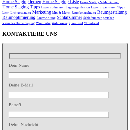
Home Staging lernen
Home Staging Liste
Home Staging Schlafzimmer
Home Staging Tipps
Lager optimieren
Lagerorganisation
Lager organisieren Tipps
Marketing
Raumgestaltung
Licht
Lichtgestlatung
Mix & Match
Raumbeleuchtung
Raumoptimierung
Schlafzimmer
Raumwirkung
Schlafzimmer gestalten
Virtuelles Home Staging
Wandfarbe
Wohnkonzept
Wohnstil
Wohntrend
KONTAKTIERE UNS
Dein Name
Deine E-Mail
Betreff
Deine Nachricht