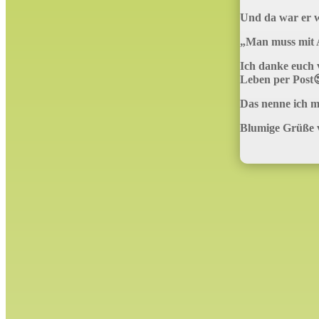
Und da war er w
„Man muss mit 
Ich danke euch 
Leben per Post
Das nenne ich ma
Blumige Grüße 