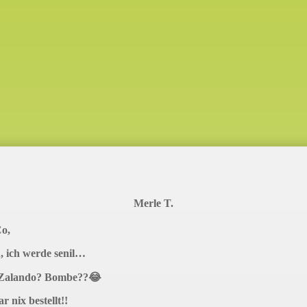
Merle T.
Co,
n, ich werde senil…
 Zalando? Bombe??😂
r nix bestellt!!