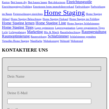
Einrichtungsstile
Karton
Bett bauen diy
Bett bauen lassen
Bett dekorieren
Einrichtungstipps Frühling
Emotionen beim immobilienverkauf
Farbwirkung
Farbwirkung
Home Staging
im Raum
Ferienwohnung einrichten
Home Staging
Ablauf
Home Staging Beleuchtung
Home Staging Einkauf
Home Staging im Frühling
Home Staging lernen
Home Staging Liste
Home Staging Schlafzimmer
Home Staging Tipps
Lager optimieren
Lagerorganisation
Lager organisieren Tipps
Marketing
Raumgestaltung
Licht
Lichtgestlatung
Mix & Match
Raumbeleuchtung
Raumoptimierung
Schlafzimmer
Raumwirkung
Schlafzimmer gestalten
Virtuelles Home Staging
Wandfarbe
Wohnkonzept
Wohnstil
Wohntrend
KONTAKTIERE UNS
Dein Name
Deine E-Mail