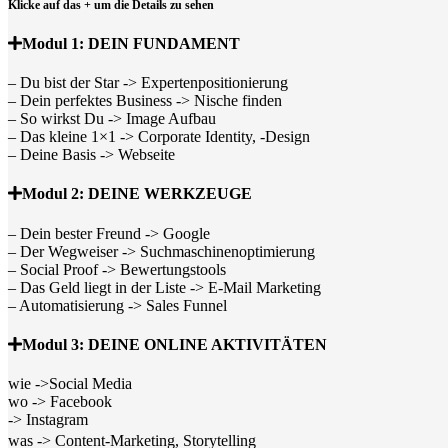
Klicke auf das + um die Details zu sehen
Modul 1: DEIN FUNDAMENT
– Du bist der Star -> Expertenpositionierung
– Dein perfektes Business -> Nische finden
– So wirkst Du -> Image Aufbau
– Das kleine 1×1 -> Corporate Identity, -Design
– Deine Basis -> Webseite
Modul 2: DEINE WERKZEUGE
– Dein bester Freund -> Google
– Der Wegweiser -> Suchmaschinenoptimierung
– Social Proof -> Bewertungstools
– Das Geld liegt in der Liste -> E-Mail Marketing
– Automatisierung -> Sales Funnel
Modul 3: DEINE ONLINE AKTIVITÄTEN
wie ->Social Media
wo -> Facebook
-> Instagram
was -> Content-Marketing, Storytelling